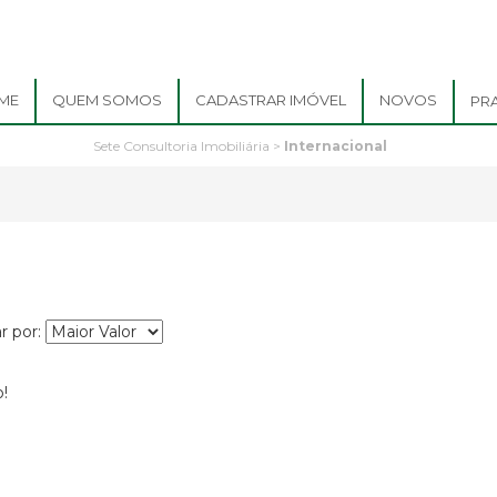
ME
QUEM SOMOS
CADASTRAR IMÓVEL
NOVOS
PR
Sete Consultoria Imobiliária
>
Internacional
ar por:
!