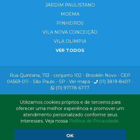
JARDIM PAULISTANO
MOEMA
PINHEIROS
VILA NOVA CONCEIÇÃO
VILA OLIMPIA
VER TODOS
Rua Quintana, 753 - conjunto 102 - Brooklin Novo - CEP
04569-011 - São Paulo - SP -
Ver mapa
-
(11) 3819-8407
-
(11) 97178-6777
© Copyright 2021 - Sete Consultoria Imobiliária -
CRECI: J-32033
-
Utilizamos cookies próprios e de terceiros para
Todos os direitos reservados.
oferecer uma melhor experiência e promover um
Política de Privacidade
atendimento personalizado conforme seus
interesses. Veja nossa
Política de Privacidade.
OK