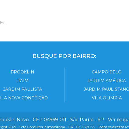
EL
BUSQUE POR BAIRRO:
BROOKLIN
CAMPO BELO
ITAIM
JARDIM AMÉRICA
JARDIM PAULISTA
JARDIM PAULISTAN
ILA NOVA CONCEIÇÃO
VILA OLIMPIA
rooklin Novo - CEP 04569-011 - São Paulo - SP -
Ver map
ght 2021 - Sete Consultoria Imobiliária -
CRECI: J-32033
- Todos os direitos re