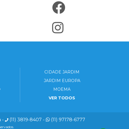
CIDADE JARDIM
JARDIM EUROPA
O
MOEMA
VER TODOS
a
-
(11) 3819-8407
-
(11) 97178-6777
servados.