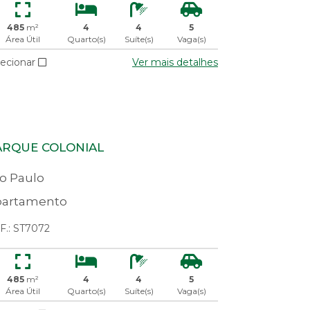
485
m²
4
4
5
Área Útil
Quarto(s)
Suíte(s)
Vaga(s)
lecionar
Ver mais detalhes
ARQUE COLONIAL
o Paulo
artamento
F.: ST7072
485
m²
4
4
5
Área Útil
Quarto(s)
Suíte(s)
Vaga(s)