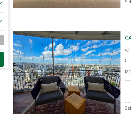
Se
C
Sã
Co
RE
Se