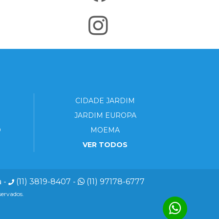
CIDADE JARDIM
JARDIM EUROPA
O
MOEMA
VER TODOS
a
-
(11) 3819-8407
-
(11) 97178-6777
servados.