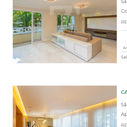
Sã
C
RE
Ár
Se
C
Sã
Ap
REF