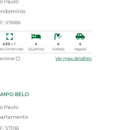
o Paulo
ondomínio
F.: ST6386
430
m²
4
4
4
ea Construída
Quarto(s)
Suíte(s)
Vaga(s)
lecionar
Ver mais detalhes
AMPO BELO
o Paulo
artamento
.: ST3165