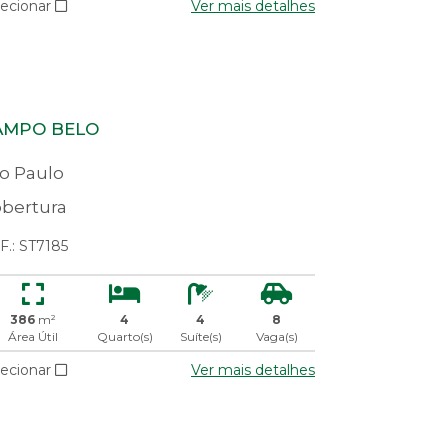
lecionar
Ver mais detalhes
AMPO BELO
o Paulo
bertura
F.: ST7185
386
m²
4
4
8
Área Útil
Quarto(s)
Suíte(s)
Vaga(s)
lecionar
Ver mais detalhes