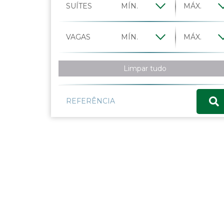
SUÍTES
Indianópolis
Ipiranga
Itaim
VAGAS
Jardim América
Jardim Europa
Jardim Guedala
Limpar tudo
Jardim Luzitânia
Jardim Paulista
Jardim Paulistano
Lapa
Moema
Morumbi
Pacaembu
Panamby
Paraíso
Perdizes
Pinheiros
Planalto Paulista
Pompéia