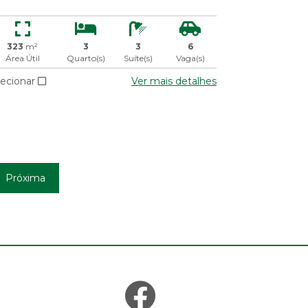
323
m²
3
3
6
Área Útil
Quarto(s)
Suíte(s)
Vaga(s)
lecionar
Ver mais detalhes
Próxima