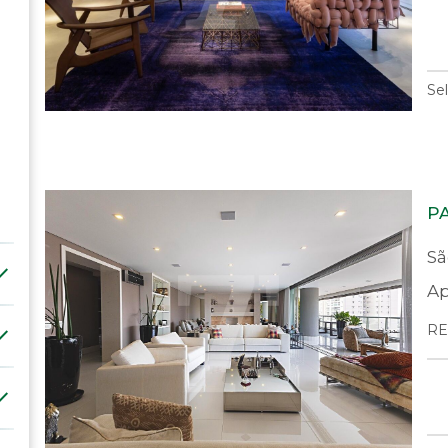
Se
P
Sã
Ap
RE