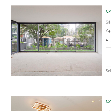
C
Sã
Ap
RE
Se
C