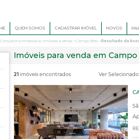
ME
QUEM SOMOS
CADASTRAR IMÓVEL
NOVOS
PR
 Consultoria Imobiliária
>
Imóveis à Venda
>
Campo Belo
>
Resultado da bus
Imóveis para venda em Campo 
21
imóveis encontrados
Ver Selecionado
C
Sã
Ap
RE