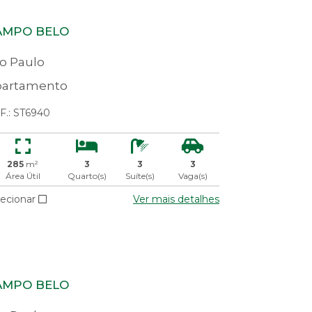
AMPO BELO
o Paulo
artamento
F.: ST6940
285
m²
3
3
3
Área Útil
Quarto(s)
Suíte(s)
Vaga(s)
lecionar
Ver mais detalhes
AMPO BELO