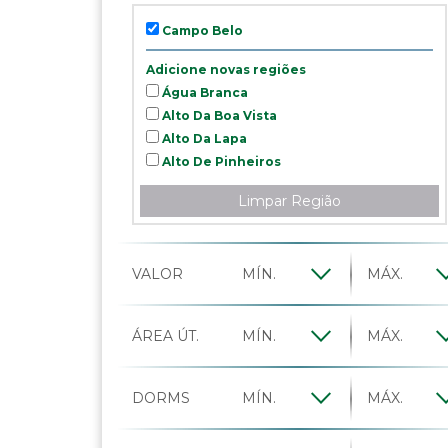
Campo Belo
Adicione novas regiões
Água Branca
Alto Da Boa Vista
Alto Da Lapa
Alto De Pinheiros
Bela Vista
Limpar Região
Brooklin
Butantã
Cerqueira César
VALOR
Chácara Monte Alegre
Cidade Jardim
City Boaçava
ÁREA ÚT.
City Butantã
Consolação
Granja Julieta
DORMS
Higienópolis
Ibirapuera